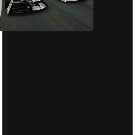
فريق جاكوار TCS للسباقات، يدخل حلبة سباق مكسيكو
سيتي في 14 يناير في الجولة الأولى من بطولة
العالم للفورمولا إي ABB FIA 2023
22 سائقاً يمثلون 11 فريقاً يتنافسون على حلبة
هيرمانوس رودريغيز
تشارك سيارة جاكوار I-TYPE 6 الجديدة بالكامل في أول
سباقٍ رسمي لها، بقيادة السائقين العائدين ميتش
إيفانز وسام بيرد
يتميز هذا السباق الأسطوري بمنعطف بيرالتادا عالي
السرعة واستاد فورو سول المليء بالمنعطفات
الضيقة والمشجعين والجماهير الصاخبة