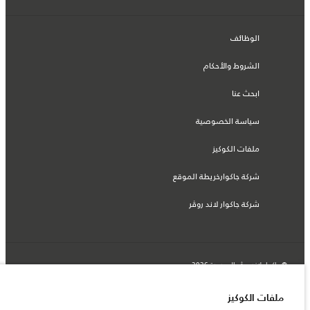
الوظائف
الشروط والأحكام
ابحث عنا
سياسة الخصوصية
ملفات الكوكيز
شركة جاكوارخريطة الموقع
شركة جاكوار لاند روڤر
© جاكوار لاند روڨر المحدودة 2026
فلسطين, شركة ريتز موترز المحدودة
ملفات الكوكيز