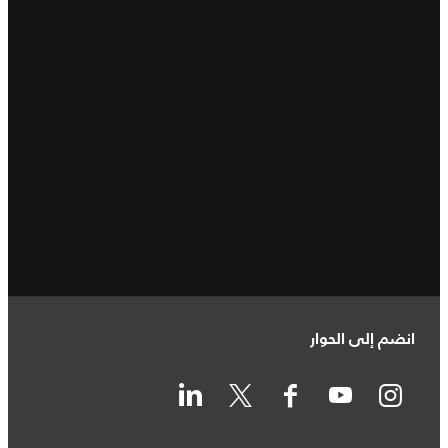
ذلك، ندرك أن هذا المسار يمثل تحدياً، لا سيما في ظل
درجات الحرارة المحيطة، والتي من المتوقع أن تسجل ارتفاعاً
ملحوظاً، لذا فإن إضافة المنعطف المزدوج على الخطّ
المستقيم الخلفي، يعني أن الإطارات لن تحظى بالوقت
الكافي حتى تبرد حول اللفة. كما يُشكل المنعطف الأخير
أيضاً أحد أصعب المنعطفات عالية السرعة التي نواجهها
خلال الموسم. وبناءً على ذلك، يجب أن تكون الإعدادات
والأنظمة وبرامج التشغيل والمحركات/ السائقين، في حالة
من التناغم والتوافق الكامل، في حال أردنا تحقيق نتائج جيدة
في مكسيكو سيتي".
انضم إلى الحوار