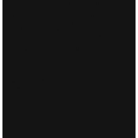
النيوزيلندي ميتش إيفانز والبريطاني سام بيرد، قيادة وإدارة
السيارة الجديدة على حلبة السباق والتنافس مع 20 سائقاً
آخر. ويتمتع السائقان بخبرة طويلة ويدركان جيداً خبايا هذه
الحلبة، حيث حقق ميتش إيفانز فوزاً مستحقاً في العام
2020، في حين اعتلى سام بيرد منصة التتويج محرزاً نقاط
مهمة في مشاركته السابقة. وسيحتاج السائقون، في
موسم هذا العام، إلى تعزيز مهاراتهم والتركيز عبر المقاطع
الطويلة المستقيمة والمنعطفات الصعبة، لا سيما الأجزاء
التي تتضمن منعطفات مزدوجة جديدة، وتتواجد حالياً في
استاد فورو سول الشهير.
ووفقاً لقواعد وشكل السباق الجديد، سيتوجب على
السائقين خوض السباق في أكثر من 36 لفة على مضمار
السباق، مقارنةً بالموسم الماضي، الذي شهد تحديد مسار
السباق لفترة محددة من الوقت.
وسيشهد الموسم التاسع مشاركة الفريق، والمنافسة على
مضمار مكسيكو سيتي للمرة السادسة، حيث تتجه الأنظار
إلى رصيد النقاط ومنصات التتويج.
وتُصنّف حلبة السباق الأسطورية، التي تتواجد في قلب