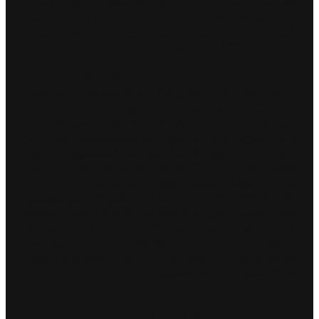
مكسيكو سيتي، بأنها واحدة من أكثر مواقع وجولات السباق
إثارة لموسم 2023، حيث حطم سباق "إي بريكس" العام
الماضي الأرقام القياسية، من خلال عدد الحضور والجماهير
الذي تخطى 40 ألف مشاهد.
وقال جيمس باركلي، مدير فريق جاكوار TCSللسباقات:
"شكّل العام 2022، عاماً إيجابياً للغاية بالنسبة لنا، مع تحقيق
العديد من الإنجازات والمحطات البارزة، لكننا في المقابل لم
نستطع الوصول إلى مركز الصدارة. إلا أن هذه التجارب،
أعطت الفريق حافزاً أكبر لتعزيز مكانته وموقعه والتنافس من
جديد من أجل تحقيق بطولة الفرق ولقب السائقين في بطولة
العالم للفورمولا إي ABB FIA 2023، خلال هذا الموسم.
وبجهود فريقنا المتمرس، وميتش وسام، والجيل الثالث من
جاكوار I-TYPE 6 الجديد كلياً، نتطلع بالتأكيد إلى موسم مميز
أمام منافسين من الطراز العالمي. وينتظرنا الكثير لنتعلمه
واختباره مع سيارات الجيل الثالث الجديدة Gen3، وشكل
السباق الجديد وإطارات Hankook ، حيث سيشكل هذا
السباق الأول في المكسيك، بالنسبة لنا محاولة للاستعداد
قدر الإمكان للتكيّف مع التغييرات".
" كان
ومن جانبه، قال ميتش إيفانز، سائق جاكوار رقم :9:
الموسم الماضي، الأكثر نجاحاً، في مسيرتي في عالم