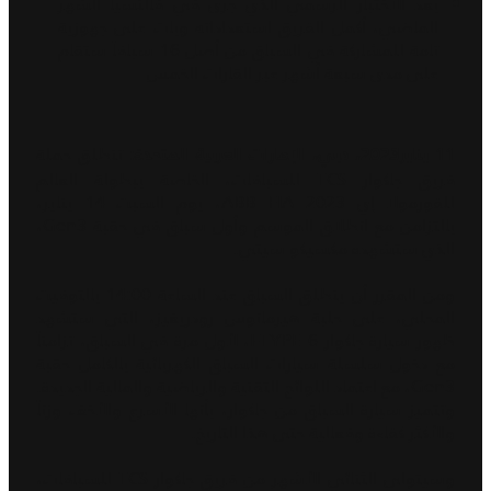
بعد الاختبار الرسمي الذي جرى في فالنسيا الشهر
الماضي، أكمل الفريق استعداداته وبات على جهوزية
تامة للمشاركة في السباق من أصل 16 سباقاً ستقام
على مدى سبعة أشهر عبر القارات الخمس
تنطلق حملة
11 يناير2023، دبي، الإمارات العربية المتحدة:
فريق جاكوار TCS للسباقات، الخاصة ببطولة العالم
للفورمولا إي ABB FIA 2023، يوم السبت 14 يناير،
بالتزامن مع انطلاق الموسم وأول سباق في حقبة Gen3،
الذي ستشهده مكسيكو سيتي.
ومن المقرر أن ينطلق السباق عند الساعة 14:00 بالتوقيت
المحلي، على حلبة هيرمانوس رودريغيز، التي ستشهد
ظهور سيارة جاكوار I-TYPE 6، لأول مرة في السباق، تزامناً
مع دخول سلسلة سيارات السباق الكهربائية بالكامل حقبة
Gen3، مع اعتماد اللوائح التقنية والرياضية والمالية الجديدة.
وتتميز سيارة السباق من جاكوار، بأنها الأسرع والأخف وزناً
والأكثر كفاءة وفعالية حتى هذا التاريخ.
وسيتولى الثنائي الأشهر من فريق جاكوار TCS للسباقات،