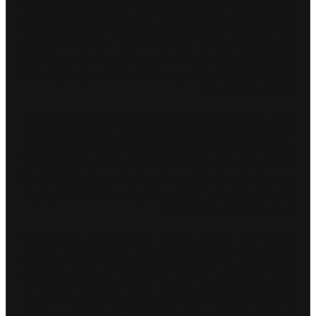
الفورمولا إي، لذلك اعتمد على هذا الزخم والحماسة
للانطلاق في هذا الموسم والتركيز على تحقيق نتيجة إيجابية
في الجولة الأولى. تجسد مكسيكو سيتي، الكثير من
الذكريات الجميلة ولحظات الفوز التي عشتها في العام
2020، لذلك أشعر بأنني مستعد وبكامل جهوزيتي لبداية
قوية لهذا الموسم".
وقال سام بيرد، سائق فريق جاكوار TCS للسباقات رقم 10:
"اتطلع للعودة إلى مضمار السباق في مكسيكو سيتي، لا
سيما في ظل الأجواء الحماسية المتوقعة والجماهير
المنتظرة. استعيد دائماً أصوات وهتافات الحشود من خلال
خوذتي، وهو شعورٌ لا يضاهيه أي شعور آخر. وأنا بكامل
الجهوزية ومستعد لتقديم عرضٍ مميز والانطلاق بهذا
الموسم بأفضل بداية ممكنة".
وقال فيل تشارلز، المدير الفني لفريق جاكوار TCS
" يسرني دائماً التنافس والمشاركة في السباق
للسباقات:
الذي يُفام في عاصمة المكسيك. إذ يتمتع الجماهير
بالحماسة والتشويق الدائم، في ظل أجواء مميزة حقاً
تشهدها حلبة واستاد السباق. ونحن متحمسون أيضاً كفريق،
لمشاركة سيارات حقبة Gen3 في السباق لأول مرة. بموازاة