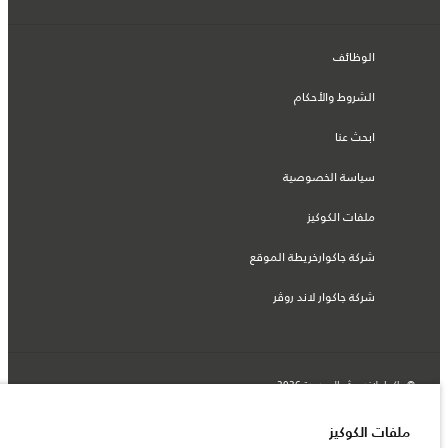
الوظائف
الشروط والأحكام
ابحث عنا
سياسة الخصوصية
ملفات الكوكيز
شركة جاكوارخريطة الموقع
شركة جاكوار لاند روڤر
© جاكوار لاند روڨر المحدودة 2026
فلسطين, شركة ريتز موترز المحدودة
ملفات الكوكيز