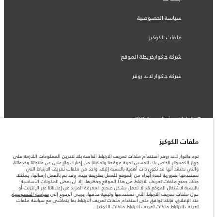
سياسة الخصوصية
ملفات الكوكيز
شركة جاكوارخريطة الموقع
شركة جاكوار لاند روڤر
© جاكوار لاند روڨر المحدودة 2026
فلسطين, شركة ريتز موترز المحدودة
ملفات الكوكيز
المعلومات والمواصفات والأسعار والألوان المذكورة على هذا الموقع قد تختلف من بلد إلى
تود جاكوار لاند روفر استخدام ملفات تعريف الارتباط الخاصة بك لتخزين المعلومات اللازمة على
آخر، كما أنّها قد تتغير بدون إشعار مسبق. الرجاء التواصل مع وكيلنا المحلي للتأكد من توفّرها
جهاز الكمبيوتر الخاص بك لتحسين تجربة موقعنا وتمكيننا من إخبارك والإعلان عن منتجاتنا وخدماتنا،
والتحقق من الأسعار.
والتي نعتقد أنها قد تكون ذات أهمية بالنسبة إليك. واحد من ملفات تعريف الارتباط التي
الأرقام المقدمة هي نتيجة لاختبارات المصنع الرسمية وفقاً لتشريعات الاتحاد الأوروبي. قد
نستخدمها ضرورية لعدة أجزاء من الموقع للعمل بطريقة جيدة، وقد تم بالفعل إرسالها. يمكنك
يتباين استهلك الوقود الفعلي للمركبة عن ذلك المتحقق في تلك الاختبارات كما أن هذه
حذف جميع ملفات تعريف الارتباط من هذا الموقع وحظرها، إلا أن بعض المكونات الأساسية
الأرقام بغرض المقارنة فحسب.
بالنسبة لاشتغال الموقع قد لا تعمل بشكل صحيح. لمعرفة المزيد عن إعلاناتنا عبر الإنترنت أو
حول ملفات تعريف الارتباط التي نستخدمها وكيفية حذفها، يرجى الرجوع إلى
سياسة الخصوصية
.
ملاحظة مهمة حول الصور والمواصفات. إن النقص العالمي في أشباه الموصلات يؤثر حاليًا
عند الإغلاق، فإنك توافق على استخدام ملفات تعريف الارتباط بما يتماشى مع سياسة ملفات
في مواصفات تصميم السيارات وتوفر الخيارات وتوقيتات التصاميم. هذا ظرف ديناميكي
تعريف الارتباط
ملفات تعريف الارتباط ملفات الكوكيز
.
للغاية، ونتيجة لذلك، قد لا تمثّل الصور المستخدَمة ضمن موقع الويب حاليًا المواصفات الحالية
بالكامل بالنسبة إلى الميزات والخيارات والحلية ومجموعات الألوان. يرجى استشارة وكيلك الذي