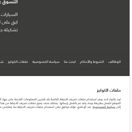
التسوق عب
السيارات 
ابق على ا
تشكيلة جا
الوظائف
الشروط والأحكام
ابحث عنا
سياسة الخصوصية
ملفات الكوكيز
شرك
© جاكوار لاند روڨر المحدودة 2026
ملفات الكوكيز
فلسطين, شركة ريتز موترز المحدودة
تود جاكوار لاند روفر استخدام ملفات تعريف الارتباط الخاصة بك لتخزين المعلومات اللازمة على جهاز ال
المعلومات والمواصفات والأسعار والألوان المذكورة على هذا الموقع قد تختلف من بلد إلى آخر، كما أنّ
الموقع للعمل بطريقة جيدة، وقد تم بالفعل إرسالها. يمكنك حذف جميع ملفات تعريف الارتباط من هذا ا
الأرقام المقدمة هي نتيجة لاختبارات المصنع الرسمية وفقاً لتشريعات الاتحاد الأوروبي. قد يتباين ا
إلى
سياسة الخصوصية
. عند الإغلاق، فإنك توافق على استخدام ملفات تعريف الارتباط بما يتماشى 
ملاحظة مهمة حول الصور والمواصفات. إن النقص العالمي في أشباه الموصلات يؤثر حاليًا في مواصفات 
والخيارات والحلية ومجموعات الألوان. يرجى استشارة وكيلك الذي سيتمكّن من تأكيد أي تقييدات حالية 