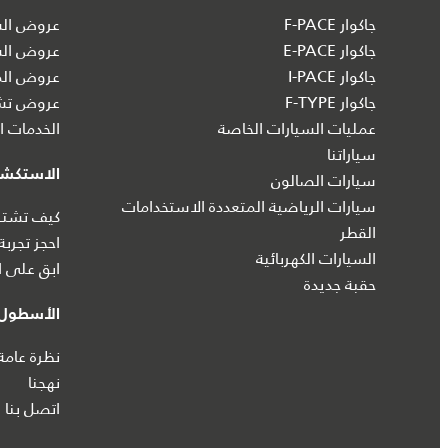
جاكوار F-PACE
عروض السي
جاكوار E-PACE
عروض الس
جاكوار I‑PACE
عروض الم
جاكوار F-TYPE
عروض تشك
عمليات السيارات الخاصة
الخدمات ال
سياراتنا
الاستكش
سيارات الصالون
سيارات الرياضية المتعددة الاستخدامات
كيف تشتري
القطر
احجز تجربة
السيارات الكهربائية
ابق على ا
حقبة جديدة
الأسطول 
نظرة عامة
نهجنا
اتصل بنا