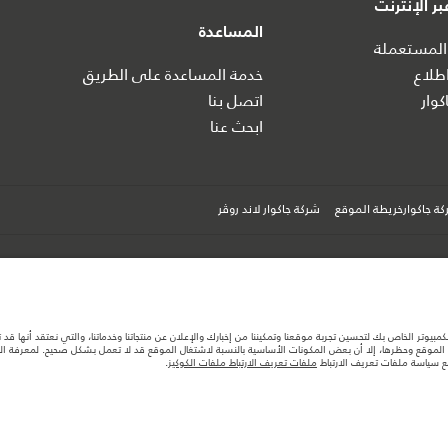
ر الإنترنت
المساعدة
المستعملة
طلاع
خدمة المساعدة على الطريق
كوار
اتصل بنا
ابحث عنا
ة جاكوارخريطة الموقع
شركة جاكوار لاند روڤر
كمبيوتر الخاص بك لتحسين تجربة موقعنا وتمكيننا من إخبارك والإعلان عن منتجاتنا وخدماتنا، والتي نعتقد أنها ق
ها قد تتغير بدون إشعار مسبق. الرجاء التواصل مع وكيلنا المحلي للتأكد من توفّرها والتحقق من الأسعار.
لموقع وحظرها، إلا أن بعض المكونات الأساسية بالنسبة لاشتغال الموقع قد لا تعمل بشكل صحيح. لمعرفة المزيد
ستهلك الوقود الفعلي للمركبة عن ذلك المتحقق في تلك الاختبارات كما أن هذه الأرقام بغرض المقارنة فحسب.
مع سياسة ملفات تعريف الارتباط
ملفات تعريف الارتباط ملفات الكوكيز
.
تصميم السيارات وتوفر الخيارات وتوقيتات التصاميم. هذا ظرف ديناميكي للغاية، ونتيجة لذلك، قد لا تمثّل ا
معك للسماح لك باتخاذ قرار مدروس