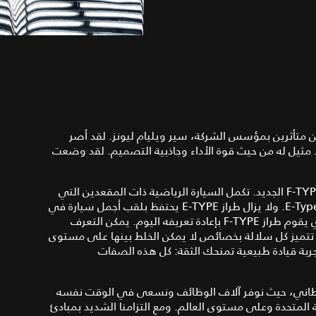
19 قمنا بتجاوز حدود الممكن متأثرين بمؤسس الشركة، سير ويليام ليونز. لقد أصر
لا مثيل له من حيث قوة الأداء وجاذبية التصميم. لقد وضعت
ونحن مستمرون في الحفاظ على هذا التقليد مع طرح طراز F‑TYPE الجديد. تكمل السيارة الرياضية ذات المقعدين التي
تم طرحها هذه السلالة المتألقة التي بدأت بفئات C و D و E‑Types. ولا يزال طراز E‑TYPE يحتفظ بلقب أجمل سيارة في
العالم على الدوام، وقد سبق لهذا الطراز تعريف السوق الذي يقوم طراز F‑TYPE بإعادة تعريفه اليوم. يمكن التعرف
يث تتميز كل سلالة بخصائص لا يمكن الخلط بينها على مستوى
جربة قيادة طبيعية تمنحك الثقة: كل هذه الصفات
بريطاني، حيث نوفر آلاف الوظائف ونسعى في الوقت نفسه
لمتحدة وعلى مستوى العالم. ومع التزامنا الشديد بمبادئ