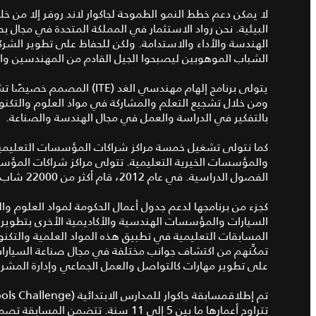
لا يمكن دعم خطط النمو الطموحة لجاكوار لاند روفر إلا من خل
البيئية. نحن رواد الاستثمار في المملكة المتحدة في مجال بح
الهندسة والأداء والاستدامة. ولكن للحفاظ على تطوير الش
الشباب الموهوبين ليصبحوا الجيل القادم من المهندسين وال
يتولى برنامج إلهام مهندسي الغ
بالتفكير في الدراسة والعمل في مجال الهندسة والصناعة.
والمؤسسات الخيرية التعليمية. تتولى مراكز شراكات المؤس
الفصول الدراسية. في عام 2012، قام أكثر من 22000 شاب وفتاة و 2000 معلم ومعلمة بزيارة مصانعنا.
كجزء من برنامجها لدعم جدول أعمال الحكومة لمواد العلوم وا
السيارات والمؤسسات الهندسية والأكاديمية الأخرى بتطوي
المسابقات التعليمية في تطبيق هذه المواد العلمية والتكن
تمكِّنهم من اكتشاف جوانب مختلفة في مجال صناعة السيارات
على تطوير مهارات كالتواصل والعمل الجماعي وإدارة المشرو
تتراوح أعمارها ما بين 5 إلى 11 سنة. تت