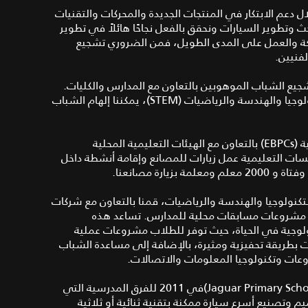
ال دعم الابتكار في المنتجات الجديدة والمحركات والتقنيات
ث وتطوير السيارات ونحقق بالفعل نجاحًا هائلاً في تطوير
ركة والعمل على المدى الطويل، فمن الضروري تشجيع
فنيين.
د (ITE) المصمم خصيصًا تشجيع الشباب الموهوبين بالتعاون مع المدارس والكليات.
ومن خلال تشجيع التعلم والمشاركة في مواد العلوم والتكنولوجيا والهندسة والرياضيات (STEM)، يمكننا إلهام الشباب
كما نتولى تشغيل خمسة مراكز شراكات المؤسسات التعليمية (EBPCs) بالتعاون مع الهيئات التعليمية المحلية
سات التعليمية عمل زيارات للمصانع وإقامة أنشطة داخل
لتكنولوجيا والهندسة والرياضيات، قمنا بالتعاون مع شركات
ر مشروعات مسابقات محلية للمدارس. تساعد هذه
ولوجية في الحياة، حيث توفر للطلاب مشروعات عملية
 بطريقة تحفيزية ومثيرة، بالإضافة إلى مساعدة الشباب
عات وتكنولوجيا المعلومات والاتصالات.
تم إطلاقمسابقة جاكوار للمدارس الابتدائية (Jaguar Primary Schools Challenge)في 2011 للفرق المدرسية التي
ضمن المسابقة تصميم وتصنيع أسرع سيارة ممكنة بتقنية ثنائية أو ثلاثية