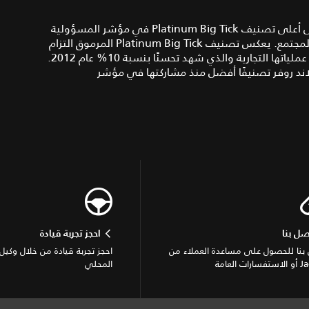
كما حصلت جاكوار لاند روفر في وقت مبكر من عام 2013 على أعلى تصنيف Platinum Big Tick في مؤشر المسؤولية
الاجتماعية للشركات (CR) التابع لمراكز منظمة الشركات في المجتمع. يعكس تصنيف Platinum Big Tick المرموق التزام
جاكوار لاند روفر المستمر تجاه مسؤوليتها الاجتماعية في كل عملياتها التجارية والذي شهد تحسنًا بنسبة 10% عام 2012.
لاند روفر تصنيفًا أفضل منذ مشاركتها في مؤشر
صل بنا
احجز تجربة قيادة
بنا للحصول على مساعدة العملاء من
احجز تجربة قيادة من خلال وكيل 
ات العامة
المحلي