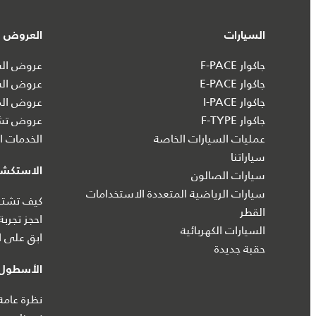
السيارات
العروض و
جاكوار F-PACE
عروض السي
جاكوار E-PACE
عروض الس
جاكوار I‑PACE
عروض الم
جاكوار F-TYPE
عروض تشك
عمليات السيارات الخاصة
الخدمات ال
سياراتنا
الاستكش
سيارات الصالون
سيارات الرياضية المتعددة الاستخدامات
كيف تشتري
القطر
احجز تجربة
السيارات الكهربائية
ابق على ا
حقبة جديدة
الأسطول 
نظرة عامة