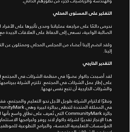
والهندسة والرياضيات كجزء من تطورهم الذاتي.
التفكير على المستوى المحلي
نحرص دائمًا على مراجعة عملياتنا ومدى تأثيرها على الأفراد
الصائبة الواعية، نسعى إلى الحفاظ على العلاقات الجيدة مع 
ولقد انضم إلينا أعضاء من المجلس المحلي وممثلون عن الت
إلينا.
التقدير الخارجي
على إطار عمل الشركات في المجتمع. تلتزم الشركة ببرنامجها
والشركات الخارجية أن تتبع نفس نهجها.
ونظرًا لالتزام الشركة طويل الأجل نحو التعليم والمجتمع، ف
جائزة CommunityMark التي تُعرف على نطاق 
هذا الإنجاز تقديرًا لشركة جاكوار لاند روفر ولبرامجها الاست
المؤسسات التعليمية الخمسة، والبرامج التطوعية للموظفين،
كبيرة من الشراكات المجتمعية.