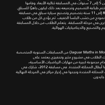
الأبعاد. تشارك الفرق المكونة من أطفال تتراوح أعمارهم ما بين 5 إلى 7 سنوات في المسابقة ثنائية الأبعاد وقاموا
م طباعة التصميم وتجميعه بعد ذلك ليكون جاهزًا للسباق.
بينما يقوم الطلاب الأكبر سنًا والذين تتراوح أعمارهم ما بين 8 إلى 11 سنة بتصميم وتصنيع سيارة سباق في مسابقة
اثية الأبعاد باستخدام تقنية CADCAM لابتكار نموذج من خشب البلسا الخفيف. ثم يؤدي كل من طلاب
أخرى في مرحلة المسابقة. يتعلم الطلاب من خلال المسابقة
 والتصنيع والديناميكيات الهوائية.
تعتبرمسابقة جاكوار للرياضيات في الحركة (Jaguar Maths in Motion Challenge) من المسابقات السنوية المخصصة
نوات وتهدف إلى إشراك الطلاب في مشروع مثير وتحفيزي يعتمد على
ام مجموعة كبيرة من مهارات الرياضيات الأساسية،
ويتنافسون مع بعضهم في سباق الجائزة الكبرى لكي يصبحوا أبطال المملكة المتحدة. في مسابقة 2012، شارك في
 150000 طالب، و 40 فريقًا من أنحاء المملكة المتحدة ونجحوا في إحراز مراكز في المرحلة النهائية