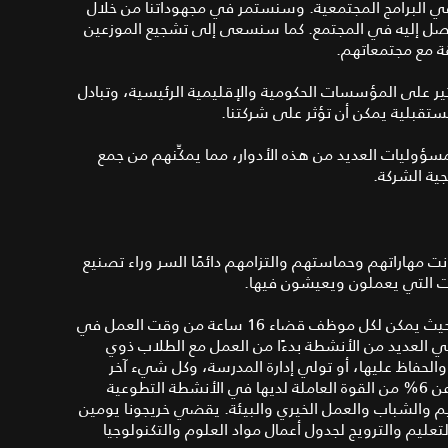
 في البرامج المجتمعية. وسنستمر في مجهوداتنا من خلال
 تصل إليه في المجتمع. كما سنسعى إلى تشجيع الموزعين
ة مع مجتمعاتهم.
ثير على المؤسسات الحكومية والإقليمية الرئيسية، وتبادل
تقبلية يمكن أن تؤثر على شركتنا.
مسؤوليات العديد من هذه الأدوار، مما يمكِّنهم من جمع
جية الشركة.
ت مهاراتهم وحماستهم والتزامهم دائمًا السر وراء تصنيع
ات التي يعملون ويعيشون فيها.
نحن نشجع كل موظف على أداء دوره أو دورها في المجتمع، حيث يمكن لكل موظف قضاء 16 ساعة من وقت العمل في
ي العديد من الأنشطة بدءًا من العمل مع الطلاب ذوي
والحفاظ عليها، أو تولي إدارة المدرسة، وكل شيء آخر
يتعلق بهذه الأنشطة. وتهدف الشركة إلى إشراك ما لا يقل عن 6% من القوة العاملة لديها في الأنشطة التطوعية
لى الترميم والتعليم والشباب والعمل الخيري والبيئة. يقضي خريجونا يومين
ليم والترويج لجدول أعمال مواد العلوم والتكنولوجيا