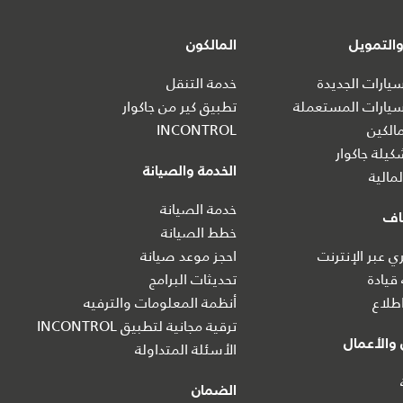
التمويل
المالكون
ارات الجديدة
خدمة التنقل
يارات المستعملة
تطبيق كير من جاكوار
الكين
INCONTROL
يلة جاكوار
الخدمة والصيانة
مالية
خدمة الصيانة
اف
خطط الصيانة
 عبر الإنترنت
احجز موعد صيانة
 قيادة
تحديثات البرامج
طلاع
أنظمة المعلومات والترفيه
ترقية مجانية لتطبيق INCONTROL
والأعمال
الأسئلة المتداولة
الضمان