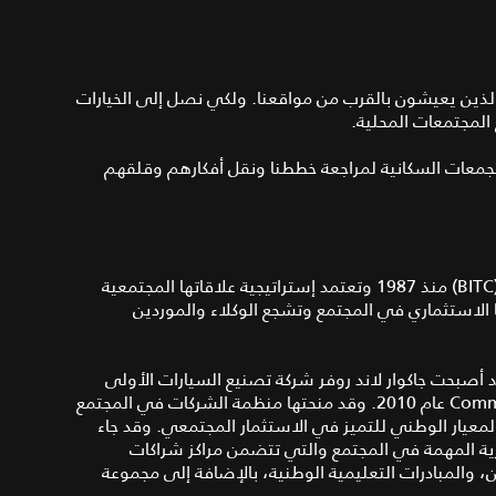
 الذين يعيشون بالقرب من مواقعنا. ولكي نصل إلى الخيارات
المجتمعات المحلية.
جمعات السكانية لمراجعة خططنا ونقل أفكارهم وقلقهم
لقد أصبحت جاكوار عضوًا في منظمة الشركات في المجتمع (BITC) منذ 1987 وتعتمد إستراتيجية علاقاتها المجتمعية
 الاستثماري في المجتمع وتشجع الوكلاء والموردين
قد أصبحت جاكوار لاند روفر شركة تصنيع السيارات الأولى
في المملكة المتحدة لتحظى بجائزة كبيرة وهي CommunityMark عام 2010. وقد منحتها منظمة الشركات في المجتمع
واسع بأنها المعيار الوطني للتميز في الاستثمار المجتمعي. وقد جاء
ثمارية المهمة في المجتمع والتي تتضمن مراكز شراكات
 والمبادرات التعليمية الوطنية، بالإضافة إلى مجموعة