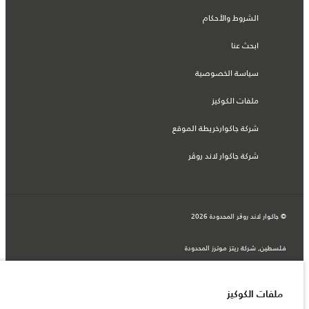
الشروط والأحكام
ابحث عنا
سياسة الخصوصية
ملفات الكوكيز
شركة جاكوارخريطة الموقع
شركة جاكوار لاند روڤر
© جاكوار لاند روڨر المحدودة 2026
فلسطين, شركة ريتز موترز المحدودة
المعلومات والمواصفات والأسعار والألوان المذكورة على هذا الموقع قد تختلف من بلد إلى
آخر، كما أنّها قد تتغير بدون إشعار مسبق. الرجاء التواصل مع وكيلنا المحلي للتأكد من توفّرها
والتحقق من الأسعار.
الأرقام المقدمة هي نتيجة لاختبارات المصنع الرسمية وفقاً لتشريعات الاتحاد الأوروبي. قد
ملفات الكوكيز
يتباين استهلك الوقود الفعلي للمركبة عن ذلك المتحقق في تلك الاختبارات كما أن هذه