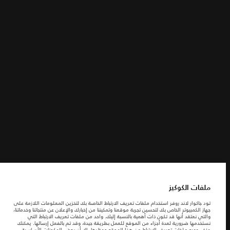
الشروط والأحكام
ابحث عنا
سياسة الخصوصية
ملفات الكوكيز
شركة جاكوارخريطة الموقع
شركة جاكوار لاند روڤر
© جاكوار لاند روڨر المحدودة 2026
فلسطين, شركة ريتز موترز المحدودة
ملفات الكوكيز
المعلومات والمواصفات والأسعار والألوان المذكورة على هذا الموقع قد تختلف من بلد إلى
تود جاكوار لاند روفر استخدام ملفات تعريف الارتباط الخاصة بك لتخزين المعلومات اللازمة على
آخر، كما أنّها قد تتغير بدون إشعار مسبق. الرجاء التواصل مع وكيلنا المحلي للتأكد من توفّرها
جهاز الكمبيوتر الخاص بك لتحسين تجربة موقعنا وتمكيننا من إخبارك والإعلان عن منتجاتنا وخدماتنا،
والتحقق من الأسعار.
والتي نعتقد أنها قد تكون ذات أهمية بالنسبة إليك. واحد من ملفات تعريف الارتباط التي
الأرقام المقدمة هي نتيجة لاختبارات المصنع الرسمية وفقاً لتشريعات الاتحاد الأوروبي. قد
نستخدمها ضرورية لعدة أجزاء من الموقع للعمل بطريقة جيدة، وقد تم بالفعل إرسالها. يمكنك
يتباين استهلك الوقود الفعلي للمركبة عن ذلك المتحقق في تلك الاختبارات كما أن هذه
حذف جميع ملفات تعريف الارتباط من هذا الموقع وحظرها، إلا أن بعض المكونات الأساسية