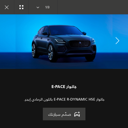
تفرد. بدأ العهد الجديد
1/3
المعرض
الطرازات
انضم إلى الحوار
جاكوار E-PACE
جاكوار E-PACE R-DYNAMIC HSE باللون الرمادي إيجر.
صمِّم سيارتك
الوظائف