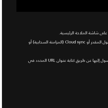
قد يتم أيضًا مطالبتك بذلك عند الوصول إلى ميزات معينة تتطلب منك تسجيل الدخول، بما في ذلك مشاركة وقت الوصول المقدر أو Cloud sync (المزامنة السحابية) أو
اتبع التعليمات الظاهرة على الشاشة لتسجيل حساب جديد. ستتم مطالبتك بقبول شروط وأحكام الملاحة التي يمكنك الوصول إليها عن طريق كتابة عنوان URL المحدد في