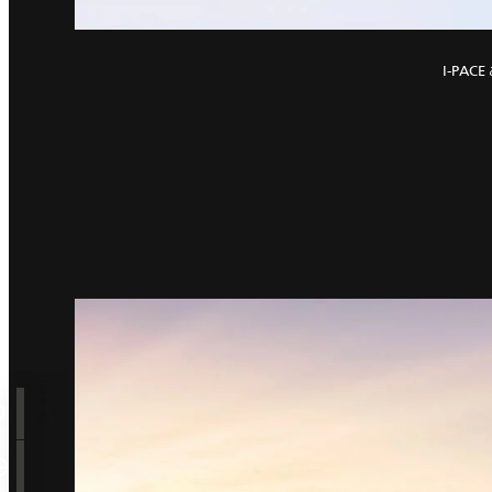
من خلال الأبعاد الديناميكية المدعومة بالتقنية الكهربائية، يساهم التصميم الأولي لسيارة I‑PACE