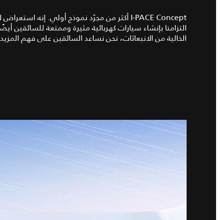
I‑PACE Concept أكثر من مجرّد نموذج أولي. إنه اس
التزامنا بإنشاء سيارات كهربائية مثيرة وممتعة للسائقين أيض
الخالية من الانبعاثات، نحن نساعد السائقين على فهم المزيد ع