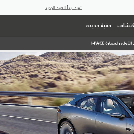
تفرد. بدأ العهد الجديد
اكتشاف
حقبة جديدة
لأولي لسيارة I‑PACE