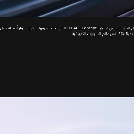
يمثل الطراز الأولي لسيارة I‑PACE Concept، التي تتميز بكونها سيارة جاكوار 
بلاً رائدًا في عالم السيارات الكهربائية.