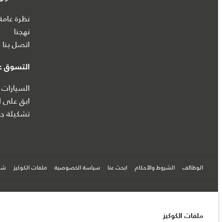
نظرة عامة
نهجنا
اتصل بنا
التسوق عب
السيارات 
ابق على ا
تشكيلة جا
الوظائف
الشروط والأحكام
ابحث عنا
سياسة الخصوصية
ملفات الكوكيز
شرك
© جاكوار لاند روڨر المحدودة 2026
ملفات الكوكيز
فلسطين, شركة ريتز موترز المحدودة