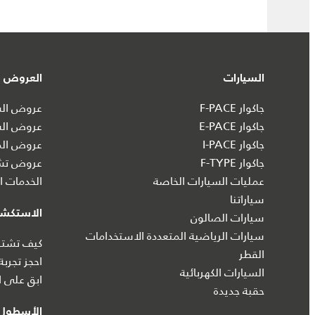
السيارات
العروض و
جاكوار F-PACE
عروض السي
جاكوار E-PACE
عروض الس
جاكوار I‑PACE
عروض الم
جاكوار F-TYPE
عروض تشك
عمليات السيارات الخاصة
الخدمات ال
سياراتنا
الاستكش
سيارات الصالون
سيارات الرياضية المتعددة الاستخدامات
كيف تشتري
القطر
احجز تجربة
السيارات الكهربائية
ابق على ا
حقبة جديدة
الأسطول 