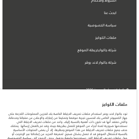
الشروط والأحكام
ابحث عنا
سياسة الخصوصية
ملفات الكوكيز
شركة جاكوارخريطة الموقع
شركة جاكوار لاند روڤر
© جاكوار لاند روڨر المحدودة 2026
فلسطين, شركة ريتز موترز المحدودة
ملفات الكوكيز
المعلومات والمواصفات والأسعار والألوان المذكورة على هذا الموقع قد تختلف من بلد إلى
تود جاكوار لاند روفر استخدام ملفات تعريف الارتباط الخاصة بك لتخزين المعلومات اللازمة على
آخر، كما أنّها قد تتغير بدون إشعار مسبق. الرجاء التواصل مع وكيلنا المحلي للتأكد من توفّرها
جهاز الكمبيوتر الخاص بك لتحسين تجربة موقعنا وتمكيننا من إخبارك والإعلان عن منتجاتنا وخدماتنا،
والتحقق من الأسعار.
والتي نعتقد أنها قد تكون ذات أهمية بالنسبة إليك. واحد من ملفات تعريف الارتباط التي
الأرقام المقدمة هي نتيجة لاختبارات المصنع الرسمية وفقاً لتشريعات الاتحاد الأوروبي. قد
نستخدمها ضرورية لعدة أجزاء من الموقع للعمل بطريقة جيدة، وقد تم بالفعل إرسالها. يمكنك
يتباين استهلك الوقود الفعلي للمركبة عن ذلك المتحقق في تلك الاختبارات كما أن هذه
حذف جميع ملفات تعريف الارتباط من هذا الموقع وحظرها، إلا أن بعض المكونات الأساسية
الأرقام بغرض المقارنة فحسب.
بالنسبة لاشتغال الموقع قد لا تعمل بشكل صحيح. لمعرفة المزيد عن إعلاناتنا عبر الإنترنت أو
حول ملفات تعريف الارتباط التي نستخدمها وكيفية حذفها، يرجى الرجوع إلى
سياسة الخصوصية
.