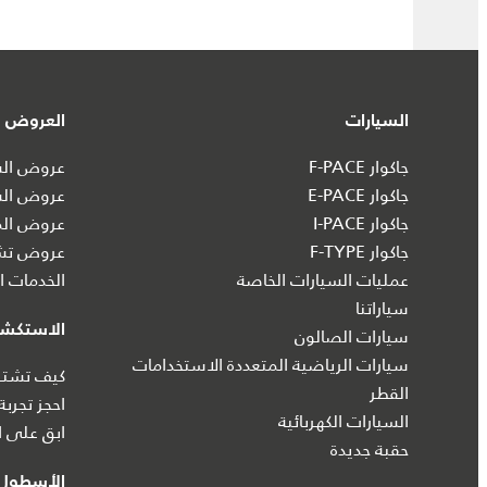
السيارات
العروض و
جاكوار F-PACE
عروض السي
جاكوار E-PACE
عروض الس
جاكوار I‑PACE
عروض الم
جاكوار F-TYPE
عروض تشك
عمليات السيارات الخاصة
الخدمات ال
سياراتنا
الاستكش
سيارات الصالون
سيارات الرياضية المتعددة الاستخدامات
كيف تشتري
القطر
احجز تجربة
السيارات الكهربائية
ابق على ا
حقبة جديدة
الأسطول 