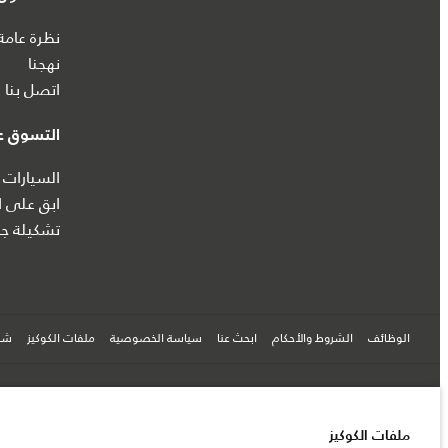
نظرة عامة
نهجنا
اتصل بنا
التسوق عب
السيارات 
ابق على ا
تشكيلة جا
الوظائف
الشروط والأحكام
ابحث عنا
سياسة الخصوصية
ملفات الكوكيز
شرك
© جاكوار لاند روڨر المحدودة 2026
ملفات الكوكيز
فلسطين, شركة ريتز موترز المحدودة