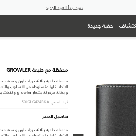
تفرد. بدأ العهد الجديد
اكتشاف
حقبة جديدة
محفظة مع طبعة GROWLER
محفظة جلدية بثلاثة درجات لون و ستة فت
الاتحاد. كلها مثستوحاه من الأسلوب والتصمي
و بطانة مزخرفة بشعار growler وفتحات بطاقات باللون الأحمر المُتباين.
كود المنتج: 50JGLG424BKA
تفاصيل المنتج
محفظة جلدية بثلاثة درجات لون و ستة فت
الاتحاد. كلها مثستوحاه من الأسلوب والتصمي