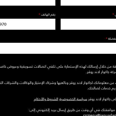
*
رقم الهاتف
*
مفضلة
*
ة من خلال إرسالك لهذه الإستمارة على تلقي اتصالات تسويقية وعروض خاصة 
ة جاكوار لاند روڤر.
 معلوماتك لجاكوار لاند روڤر وبائعيها وشركاء الإمتياز والوكالات والشركات التا
ديم خدمات لصالحك.
ى جاكوار لاند روڤر
سياسة الخصوصية
الشروط والأحكام
افقتك في أي وقت عن طريق إرسال بريد إلكتروني إلى:
crcmena@jaguarla