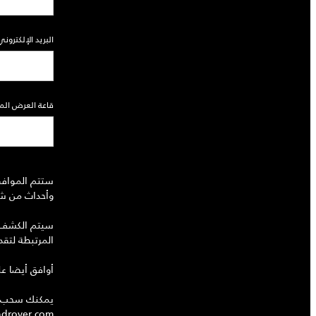
البريد الإلكتروني
قاعة العرض ال
ستتم الموافق
وأحداث من شرك
سيتم الكشف عن
المرتبطة لتق
أوافق أيضا عل
يمكنك سحب مو
ndrover.com