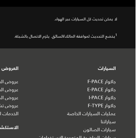
لا يمكن تحديث كل السيارات عبر الهواء.
1
يخضع التحديث لموافقة المالك/السائق. يلزم الاتصال بالشبكة.
السيارات
العروض و
جاكوار F-PACE
عروض السي
جاكوار E-PACE
عروض الس
جاكوار I‑PACE
عروض الم
جاكوار F-TYPE
عروض تشك
عمليات السيارات الخاصة
الخدمات ال
سياراتنا
الاستكش
سيارات الصالون
سيارات الرياضية المتعددة الاستخدامات